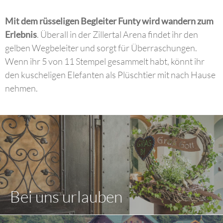
Mit dem rüsseligen Begleiter Funty wird
wandern zum
Erlebnis
. Überall in der Zillertal Arena findet ihr den
gelben Wegbeleiter und sorgt für Überraschungen.
Wenn ihr 5 von 11 Stempel gesammelt habt, könnt ihr
den kuscheligen Elefanten als Plüschtier mit nach Hause
nehmen.
Bei uns urlauben