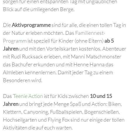
sorgen für einen entspannten Tag mit unglaublichen
Blick auf die umliegenden Berge.
Die
Aktivprogramme
sind für alle, die einen tollen Tag in
der Natur erleben möchten. Das
Familiennest-
Programm
ist speziell für Kinder (ohne Eltern)
ab 5
Jahren
und mit den Vorteilskarten kostenlos. Abenteuer
mit Rudi Rucksack erleben, mit Manni Matschmonster
das Bachufer erkunden und mit Henne Hanna das
Almleben kennenlernen. Damit jeder Tag zu einem
Besonderen wird.
Das
Teenie Action
ist für Kids zwischen
10 und 15
Jahren
und bringt jede Menge Spaß und Action: Biken,
Klettern, Canyoning, Fußballspielen, Bogenschießen,
Hochseilgarten und Flying Fox sind nur einige der tollen
Aktivitäten die auf euch warten.