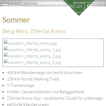
Menü
+43 664 5348124
DE
EN
Sommer
Berg-Aktiv Zillertal Arena
400 km Wanderwege von leicht bis schwer
136 km Nordic Walking Trails
9 Themenwege
Hütten, Jausenstationen und Berggasthöfe
Zillertal Arena App – praktischer Guide für unterwegs
geführte Wanderungen