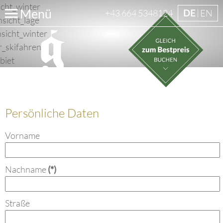
Menü
+43 664 5348124
DE
EN
Persönliche Daten
Vorname
Nachname
(*)
Straße