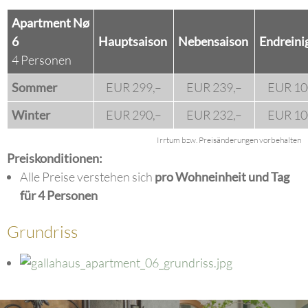
Apartment Nø
6
Hauptsaison
Nebensaison
Endreini
4 Personen
Sommer
EUR 299,–
EUR 239,–
EUR 10
Winter
EUR 290,–
EUR 232,–
EUR 10
Irrtum bzw. Preisänderungen vorbehalten
Preiskonditionen:
Alle Preise verstehen sich
pro Wohneinheit und Tag
für 4 Personen
Grundriss