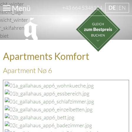
Menü
+43 664 5348124
DE
EN
Apartments Komfort
Apartment Nø 6