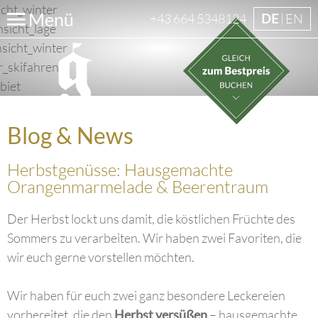
Menü
+43 664 5348124
DE
EN
Blog & News
Herbstgenüsse: Hausgemachte
Orangenmarmelade & Beerentraum
Der Herbst lockt uns damit, die köstlichen Früchte des
Sommers zu verarbeiten. Wir haben zwei Favoriten, die
wir euch gerne vorstellen möchten.
Wir haben für euch zwei ganz besondere Leckereien
vorbereitet, die den
Herbst versüßen
– hausgemachte