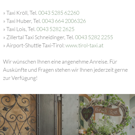
» Taxi Kröll, Tel.
0043 5285 62260
» Taxi Huber, Tel.
0043 664 2006326
» Taxi Lois, Tel.
0043 5282 2625
» Zillertal Taxi Schneidinger, Tel.
0043 5282 2255
» Airport-Shuttle Taxi-Tirol:
www.tirol-taxi.at
Wir wünschen Ihnen eine angenehme Anreise. Für
Auskünfte und Fragen stehen wir Ihnen jederzeit gerne
zur Verfügung!