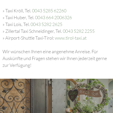
» Taxi Kröll, Tel.
0043 5285 62260
» Taxi Huber, Tel.
0043 664 2006326
» Taxi Lois, Tel.
0043 5282 2625
» Zillertal Taxi Schneidinger, Tel.
0043 5282 2255
» Airport-Shuttle Taxi-Tirol:
www.tirol-taxi.at
Wir wünschen Ihnen eine angenehme Anreise. Für
Auskünfte und Fragen stehen wir Ihnen jederzeit gerne
zur Verfügung!